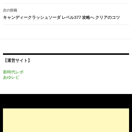
ナ
次の投稿
ビ
キャンディークラッシュソーダ レベル377 攻略へ クリアのコツ
ゲ
ー
シ
ョ
【運営サイト】
ン
新時代レポ
あゆレビ