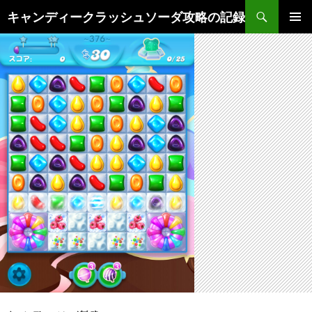
検
キャンディークラッシュソーダ攻略の記録
索
コ
メインメ
ン
ニュー
テ
ン
ツ
へ
ス
キ
ッ
プ