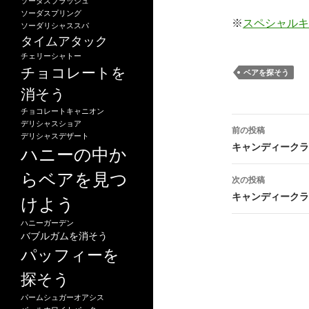
ソーダスプラッシュ
ソーダスプリング
※
スペシャルキ
ソーダリシャススパ
タイムアタック
チェリーシャトー
チョコレートを
ベアを探そう
消そう
チョコレートキャニオン
投
デリシャスショア
前の投稿
デリシャスデザート
稿
キャンディークラ
ハニーの中か
ナ
らベアを見つ
次の投稿
ビ
キャンディークラ
けよう
ゲ
ハニーガーデン
バブルガムを消そう
ー
パッフィーを
シ
探そう
ョ
パームシュガーオアシス