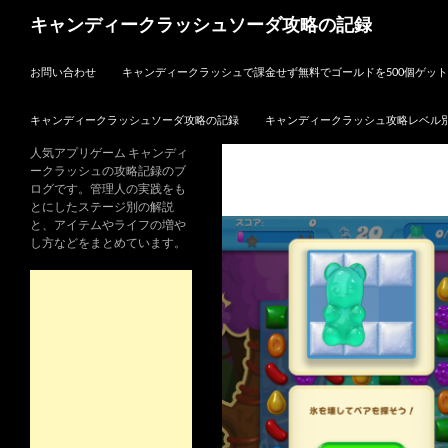
検
キャンディークラッシュソーダ攻略の記録
索
コンテンツへスキップ
お問い合わせ
キャンディークラッシュで課金せず無料でゴールドを500個ゲッ
キャンディークラッシュソーダ攻略の記録
キャンディークラッシュ攻略レベル
人気アプリゲーム キャンディ
ークラッシュの攻略記録のブ
ログです。管理人の実践をも
とにしたステージ別の解説
と、アイテムやライフの増や
し方などをまとめています。