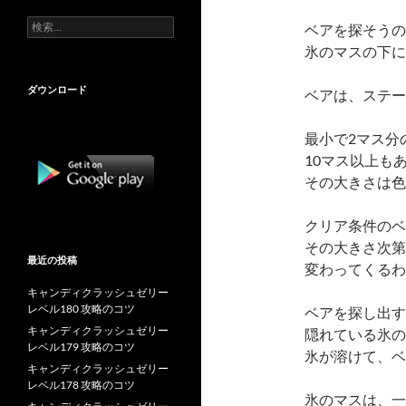
検
ベアを探そうの
索:
氷のマスの下に
ダウンロード
ベアは、ステー
最小で2マス分
10マス以上も
その大きさは色
クリア条件のベ
その大きさ次第
最近の投稿
変わってくるわ
キャンディクラッシュゼリー
レベル180 攻略のコツ
ベアを探し出す
キャンディクラッシュゼリー
隠れている氷の
レベル179 攻略のコツ
氷が溶けて、ベ
キャンディクラッシュゼリー
レベル178 攻略のコツ
氷のマスは、一