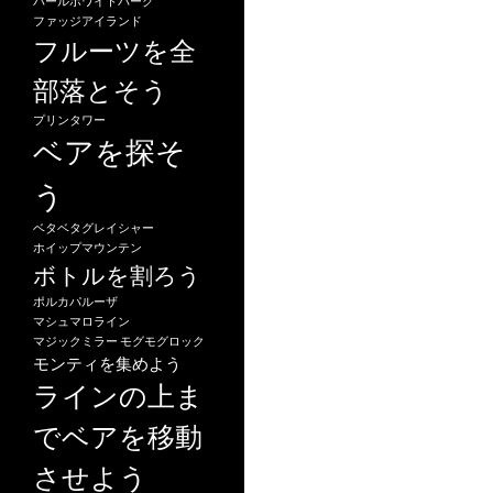
パールホワイトパーク
ン
ファッジアイランド
フルーツを全
部落とそう
プリンタワー
ベアを探そ
う
ベタベタグレイシャー
ホイップマウンテン
ボトルを割ろう
ポルカパルーザ
マシュマロライン
マジックミラー
モグモグロック
モンティを集めよう
ラインの上ま
でベアを移動
させよう