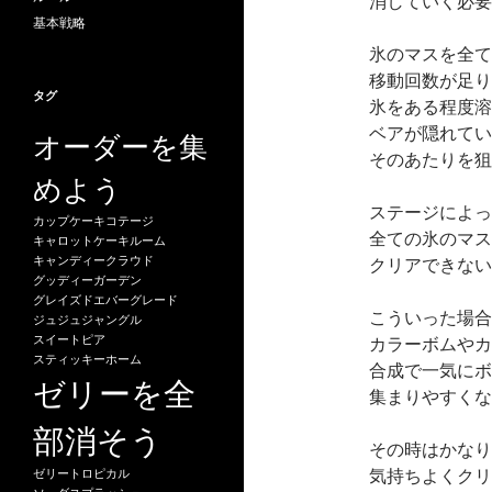
消していく必要
基本戦略
氷のマスを全て
移動回数が足り
タグ
氷をある程度溶
ベアが隠れてい
オーダーを集
そのあたりを狙
めよう
ステージによっ
カップケーキコテージ
全ての氷のマス
キャロットケーキルーム
キャンディークラウド
クリアできない
グッディーガーデン
グレイズドエバーグレード
こういった場合
ジュジュジャングル
スイートピア
カラーボムやカ
スティッキーホーム
合成で一気にボ
ゼリーを全
集まりやすくな
部消そう
その時はかなり
気持ちよくクリ
ゼリートロピカル