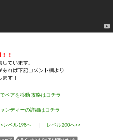
でベアを移動 攻略はコチラ
ャンディーの詳細はコチラ
<<レベル198へ
｜
レベル200へ>>
ショップ
ラインの上までベアを移動させよう