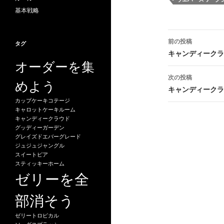
基本戦略
投
前の投稿
タグ
稿
キャンディークラッ
オーダーを集
ナ
次の投稿
めよう
ビ
キャンディークラッ
カップケーキコテージ
ゲ
キャロットケーキルーム
キャンディークラウド
ー
グッディーガーデン
グレイズドエバーグレード
シ
ジュジュジャングル
スイートピア
ョ
スティッキーホーム
ン
ゼリーを全
部消そう
ゼリートロピカル