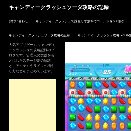
検
キャンディークラッシュソーダ攻略の記録
索
コンテンツへスキップ
お問い合わせ
キャンディークラッシュで課金せず無料でゴールドを500個ゲッ
キャンディークラッシュソーダ攻略の記録
キャンディークラッシュ攻略レベル
人気アプリゲーム キャンディ
ークラッシュの攻略記録のブ
ログです。管理人の実践をも
とにしたステージ別の解説
と、アイテムやライフの増や
し方などをまとめています。