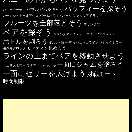
パッフィーを探そう
バブルガムを消そう
ハニーガーデン
パームシュガーオアシス
パールホワイトパーク
ファッジアイランド
フルーツを全部落とそう
プリンタワー
ベアを探そう
ベタベタグレイシャー
ホイップマウンテン
ボトルを割ろう
ポルカパルーザ
マシュマロライン
マジックミラー
モンティを集めよう
モグモグロック
ラインの上までベアを移動させよう
一面にジャムを塗ろう
リコリスタワー
ワタアメキャッスル
一面にゼリーを広げよう
対戦モード
時間制限