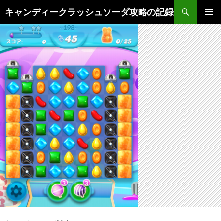
検
キャンディークラッシュソーダ攻略の記録
索
コ
メインメ
ン
ニュー
テ
ン
ツ
へ
ス
キ
ッ
プ