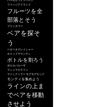
パールホワイトパーク
ョ
ファッジアイランド
ン
フルーツを全
部落とそう
プリンタワー
ベアを探そ
う
ベタベタグレイシャー
ホイップマウンテン
ボトルを割ろう
ポルカパルーザ
マシュマロライン
マジックミラー
モグモグロック
モンティを集めよう
ラインの上ま
でベアを移動
させよう