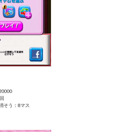
0000
0回
部消そう：8マス