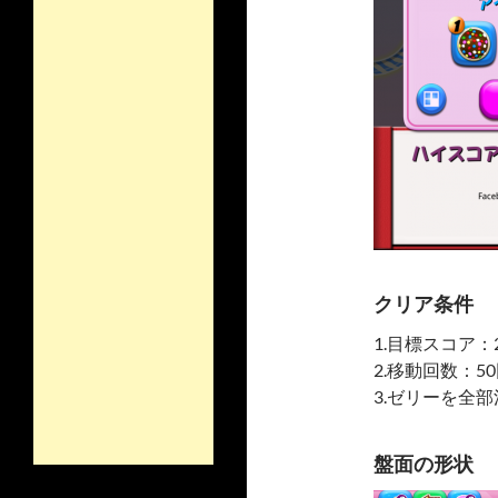
クリア条件
1.目標スコア：2
2.移動回数：5
3.ゼリーを全
盤面の形状