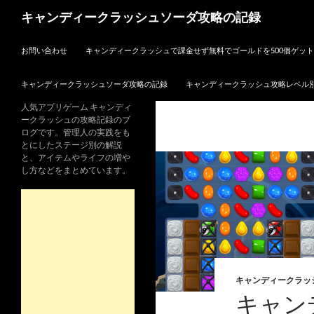
検
キャンディークラッシュソーダ攻略の記録
索
コンテンツへスキップ
お問い合わせ
キャンディークラッシュで課金せず無料でゴールドを500個ゲッ
キャンディークラッシュソーダ攻略の記録
キャンディークラッシュ攻略レベル
人気アプリゲーム キャンディ
ークラッシュの攻略記録のブ
ログです。管理人の実践をも
とにしたステージ別の解説
と、アイテムやライフの増や
し方などをまとめています。
キャンディークラッ
キャン