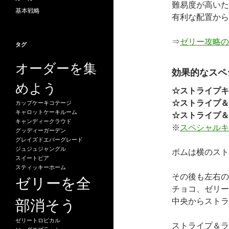
難易度が高いた
基本戦略
有利な配置から
⇒
ゼリー攻略の
タグ
オーダーを集
効果的なスペ
めよう
☆ストライプキ
☆ストライプ＆
カップケーキコテージ
キャロットケーキルーム
☆ストライプ＆
キャンディークラウド
※
スペシャルキ
グッディーガーデン
グレイズドエバーグレード
ジュジュジャングル
ボムは横のスト
スイートピア
スティッキーホーム
その後も左右の
ゼリーを全
チョコ、ゼリー
部消そう
中央からストラ
ゼリートロピカル
ストライプ＆ラ