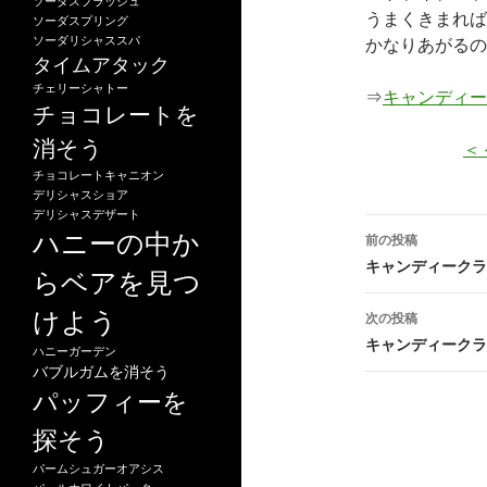
ソーダスプラッシュ
うまくきまれば
ソーダスプリング
ソーダリシャススパ
かなりあがるの
タイムアタック
チェリーシャトー
⇒
キャンディー
チョコレートを
消そう
＜
チョコレートキャニオン
デリシャスショア
デリシャスデザート
投
ハニーの中か
前の投稿
稿
キャンディークラッ
らベアを見つ
ナ
けよう
次の投稿
ビ
キャンディークラッ
ハニーガーデン
バブルガムを消そう
ゲ
パッフィーを
ー
探そう
シ
パームシュガーオアシス