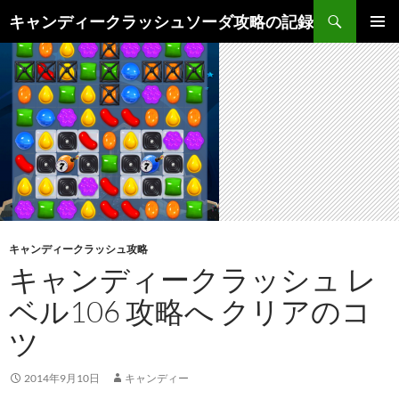
検
キャンディークラッシュソーダ攻略の記録
索
コ
メインメ
ン
ニュー
テ
ン
ツ
へ
ス
キ
ッ
プ
キャンディークラッシュ攻略
キャンディークラッシュ レ
ベル106 攻略へ クリアのコ
ツ
2014年9月10日
キャンディー