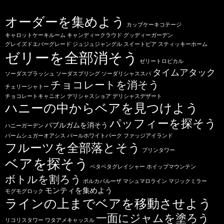
オーダーを集めよう
カップケーキコテージ
キャロットケーキルーム
キャンディークラウド
グッディーガーデン
グレイズドエバーグレード
ジュジュジャングル
スイートピア
スティッキーホーム
ゼリーを全部消そう
ゼリートロピカル
タイムアタック
ソーダスプラッシュ
ソーダスプリング
ソーダリシャススパ
チョコレートを消そう
チェリーシャトー
チョコレートキャニオン
デリシャスショア
デリシャスデザート
ハニーの中からベアを見つけよう
パッフィーを探そう
バブルガムを消そう
ハニーガーデン
パームシュガーオアシス
パールホワイトパーク
ファッジアイランド
フルーツを全部落とそう
プリンタワー
ベアを探そう
ベタベタグレイシャー
ホイップマウンテン
ボトルを割ろう
ポルカパルーザ
マシュマロライン
マジックミラー
モンティを集めよう
モグモグロック
ラインの上までベアを移動させよう
一面にジャムを塗ろう
リコリスタワー
ワタアメキャッスル