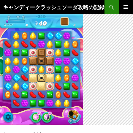
検
キャンディークラッシュソーダ攻略の記録
索
コ
メインメ
ン
ニュー
テ
ン
ツ
へ
ス
キ
ッ
プ