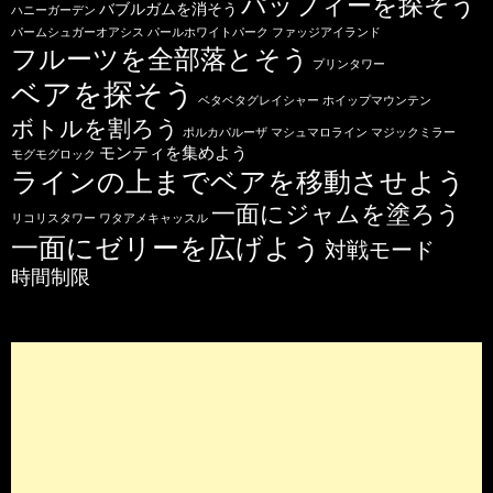
パッフィーを探そう
バブルガムを消そう
ハニーガーデン
パームシュガーオアシス
パールホワイトパーク
ファッジアイランド
フルーツを全部落とそう
プリンタワー
ベアを探そう
ベタベタグレイシャー
ホイップマウンテン
ボトルを割ろう
ポルカパルーザ
マシュマロライン
マジックミラー
モンティを集めよう
モグモグロック
ラインの上までベアを移動させよう
一面にジャムを塗ろう
リコリスタワー
ワタアメキャッスル
一面にゼリーを広げよう
対戦モード
時間制限