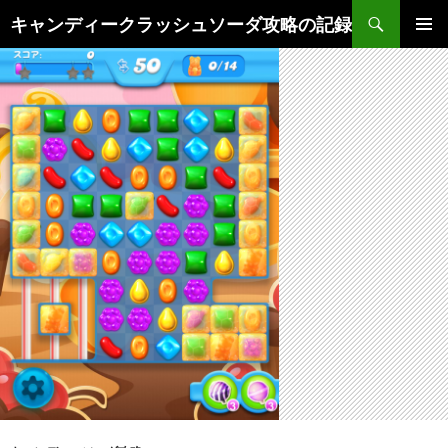
検
キャンディークラッシュソーダ攻略の記録
索
コ
メインメ
ン
ニュー
テ
ン
ツ
へ
ス
キ
ッ
プ