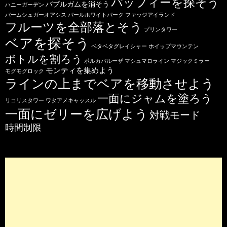
パッフィーを探そう
バブルガムを消そう
ハニーガーデン
パームシュガーオアシス
パールホワイトパーク
ファッジアイランド
フルーツを全部落とそう
プリンタワー
ベアを探そう
ベタベタグレイシャー
ホイップマウンテン
ボトルを割ろう
ポルカパルーザ
マシュマロライン
マジックミラー
モンティを集めよう
モグモグロック
ラインの上までベアを移動させよう
一面にジャムを塗ろう
リコリスタワー
ワタアメキャッスル
一面にゼリーを広げよう
対戦モード
時間制限