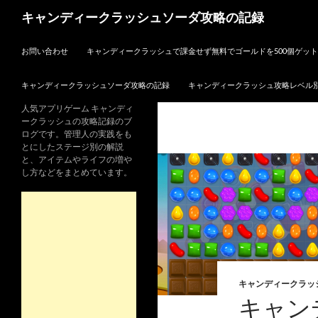
検
キャンディークラッシュソーダ攻略の記録
索
コンテンツへスキップ
お問い合わせ
キャンディークラッシュで課金せず無料でゴールドを500個ゲッ
キャンディークラッシュソーダ攻略の記録
キャンディークラッシュ攻略レベル
人気アプリゲーム キャンディ
ークラッシュの攻略記録のブ
ログです。管理人の実践をも
とにしたステージ別の解説
と、アイテムやライフの増や
し方などをまとめています。
キャンディークラッ
キャン