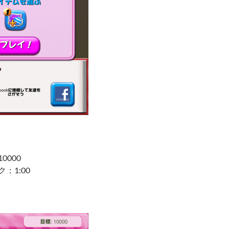
0000
：1:00