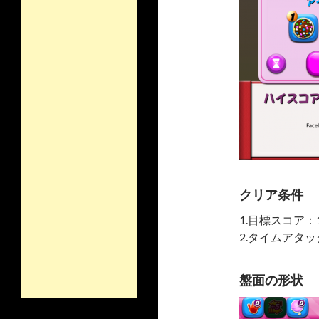
クリア条件
1.目標スコア：1
2.タイムアタック
盤面の形状