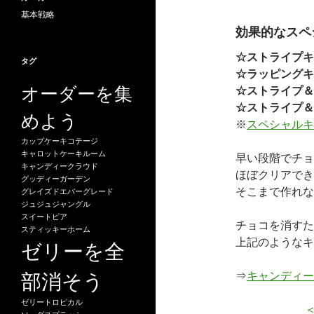
基本戦略
効果的なスペ
☆ストライプキ
タグ
☆ラッピングキ
オーダーを集
☆ストライプ＆
☆ストライプ＆
めよう
※
スペシャルキ
カップケーキコテージ
キャロットケーキルーム
早い段階でチョ
キャンディークラウド
ほぼクリアでき
グッディーガーデン
そこまで作れな
グレイズドエバーグレード
ジュジュジャングル
スイートピア
チョコを消すた
スティッキーホーム
上記のようなキ
ゼリーを全
部消そう
⇒
キャンディー
ゼリートロピカル