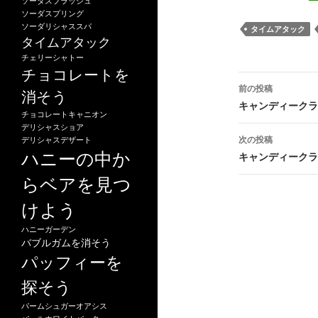
ソーダスプラッシュ
ソーダスプリング
ソーダリシャススパ
タイムアタック
タイムアタック
チェリーシャトー
チョコレートを
投
前の投稿
消そう
稿
キャンディークラッ
チョコレートキャニオン
ナ
デリシャスショア
次の投稿
デリシャスデザート
ビ
ハニーの中か
キャンディークラッ
ゲ
らベアを見つ
ー
けよう
シ
ハニーガーデン
バブルガムを消そう
ョ
パッフィーを
ン
探そう
パームシュガーオアシス