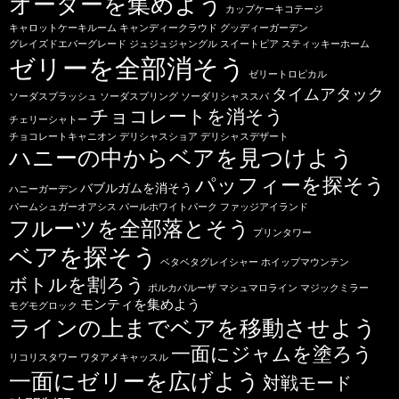
オーダーを集めよう
カップケーキコテージ
キャロットケーキルーム
キャンディークラウド
グッディーガーデン
グレイズドエバーグレード
ジュジュジャングル
スイートピア
スティッキーホーム
ゼリーを全部消そう
ゼリートロピカル
タイムアタック
ソーダスプラッシュ
ソーダスプリング
ソーダリシャススパ
チョコレートを消そう
チェリーシャトー
チョコレートキャニオン
デリシャスショア
デリシャスデザート
ハニーの中からベアを見つけよう
パッフィーを探そう
バブルガムを消そう
ハニーガーデン
パームシュガーオアシス
パールホワイトパーク
ファッジアイランド
フルーツを全部落とそう
プリンタワー
ベアを探そう
ベタベタグレイシャー
ホイップマウンテン
ボトルを割ろう
ポルカパルーザ
マシュマロライン
マジックミラー
モンティを集めよう
モグモグロック
ラインの上までベアを移動させよう
一面にジャムを塗ろう
リコリスタワー
ワタアメキャッスル
一面にゼリーを広げよう
対戦モード