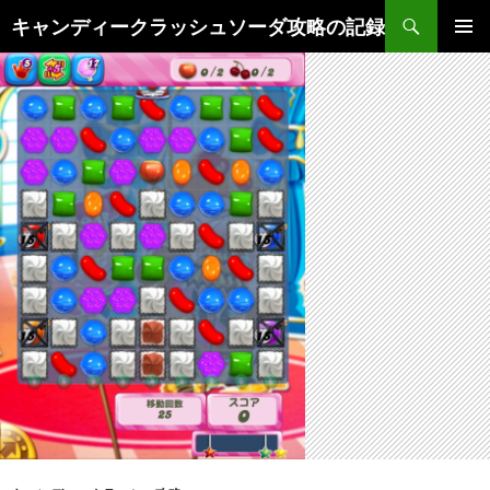
検
キャンディークラッシュソーダ攻略の記録
索
コ
メインメ
ン
ニュー
テ
ン
ツ
へ
ス
キ
ッ
プ