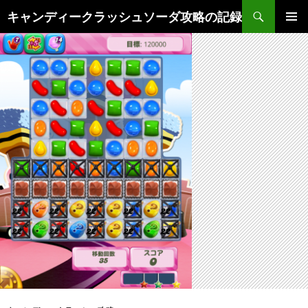
検
キャンディークラッシュソーダ攻略の記録
索
コ
メインメ
ン
ニュー
テ
ン
ツ
へ
ス
キ
ッ
プ