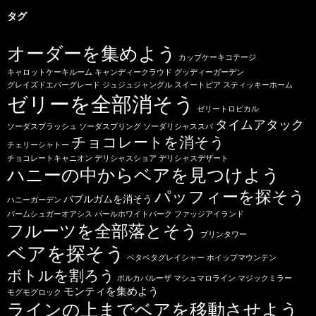
タグ
オーダーを集めよう
カップケーキコテージ
キャロットケーキルーム
キャンディークラウド
グッディーガーデン
グレイズドエバーグレード
ジュジュジャングル
スイートピア
スティッキーホーム
ゼリーを全部消そう
ゼリートロピカル
タイムアタック
ソーダスプラッシュ
ソーダスプリング
ソーダリシャススパ
チョコレートを消そう
チェリーシャトー
チョコレートキャニオン
デリシャスショア
デリシャスデザート
ハニーの中からベアを見つけよう
パッフィーを探そう
バブルガムを消そう
ハニーガーデン
パームシュガーオアシス
パールホワイトパーク
ファッジアイランド
フルーツを全部落とそう
プリンタワー
ベアを探そう
ベタベタグレイシャー
ホイップマウンテン
ボトルを割ろう
ポルカパルーザ
マシュマロライン
マジックミラー
モンティを集めよう
モグモグロック
ラインの上までベアを移動させよう