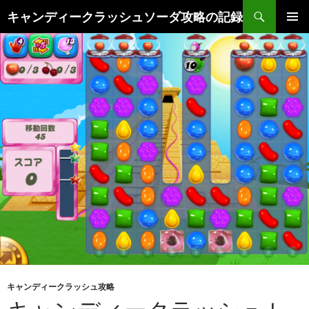
検
キャンディークラッシュソーダ攻略の記録
索
コ
メインメ
ン
ニュー
テ
ン
ツ
へ
ス
キ
ッ
プ
キャンディークラッシュ攻略