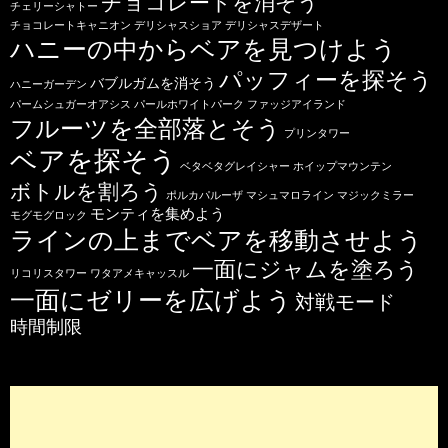
チョコレートを消そう
チェリーシャトー
チョコレートキャニオン
デリシャスショア
デリシャスデザート
ハニーの中からベアを見つけよう
パッフィーを探そう
バブルガムを消そう
ハニーガーデン
パームシュガーオアシス
パールホワイトパーク
ファッジアイランド
フルーツを全部落とそう
プリンタワー
ベアを探そう
ベタベタグレイシャー
ホイップマウンテン
ボトルを割ろう
ポルカパルーザ
マシュマロライン
マジックミラー
モンティを集めよう
モグモグロック
ラインの上までベアを移動させよう
一面にジャムを塗ろう
リコリスタワー
ワタアメキャッスル
一面にゼリーを広げよう
対戦モード
時間制限