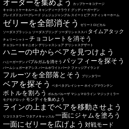
オーダーを集めよう
カップケーキコテージ
キャロットケーキルーム
キャンディークラウド
グッディーガーデン
グレイズドエバーグレード
ジュジュジャングル
スイートピア
スティッキーホーム
ゼリーを全部消そう
ゼリートロピカル
タイムアタック
ソーダスプラッシュ
ソーダスプリング
ソーダリシャススパ
チョコレートを消そう
チェリーシャトー
チョコレートキャニオン
デリシャスショア
デリシャスデザート
ハニーの中からベアを見つけよう
パッフィーを探そう
バブルガムを消そう
ハニーガーデン
パームシュガーオアシス
パールホワイトパーク
ファッジアイランド
フルーツを全部落とそう
プリンタワー
ベアを探そう
ベタベタグレイシャー
ホイップマウンテン
ボトルを割ろう
ポルカパルーザ
マシュマロライン
マジックミラー
モンティを集めよう
モグモグロック
ラインの上までベアを移動させよう
一面にジャムを塗ろう
リコリスタワー
ワタアメキャッスル
一面にゼリーを広げよう
対戦モード