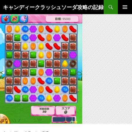
検
キャンディークラッシュソーダ攻略の記録
索
コ
メインメ
ン
ニュー
テ
ン
ツ
へ
ス
キ
ッ
プ