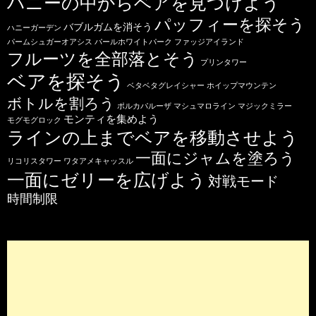
ハニーの中からベアを見つけよう
パッフィーを探そう
バブルガムを消そう
ハニーガーデン
パームシュガーオアシス
パールホワイトパーク
ファッジアイランド
フルーツを全部落とそう
プリンタワー
ベアを探そう
ベタベタグレイシャー
ホイップマウンテン
ボトルを割ろう
ポルカパルーザ
マシュマロライン
マジックミラー
モンティを集めよう
モグモグロック
ラインの上までベアを移動させよう
一面にジャムを塗ろう
リコリスタワー
ワタアメキャッスル
一面にゼリーを広げよう
対戦モード
時間制限