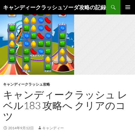
検
キャンディークラッシュソーダ攻略の記録
索
コ
メインメ
ン
ニュー
テ
ン
ツ
へ
ス
キ
ッ
プ
キャンディークラッシュ攻略
キャンディークラッシュ レ
ベル183 攻略へ クリアのコ
ツ
2014年9月12日
キャンディー