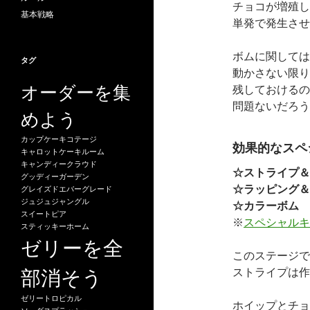
チョコが増殖し
基本戦略
単発で発生させ
ボムに関しては
タグ
動かさない限り
オーダーを集
残しておけるの
問題ないだろう
めよう
カップケーキコテージ
効果的なスペ
キャロットケーキルーム
キャンディークラウド
☆ストライプ＆
グッディーガーデン
☆ラッピング＆
グレイズドエバーグレード
ジュジュジャングル
☆カラーボム
スイートピア
※
スペシャルキ
スティッキーホーム
ゼリーを全
このステージで
部消そう
ストライプは作
ゼリートロピカル
ホイップとチョ