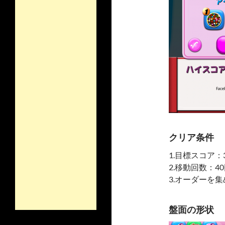
クリア条件
1.目標スコア：3
2.移動回数：4
3.オーダーを
盤面の形状