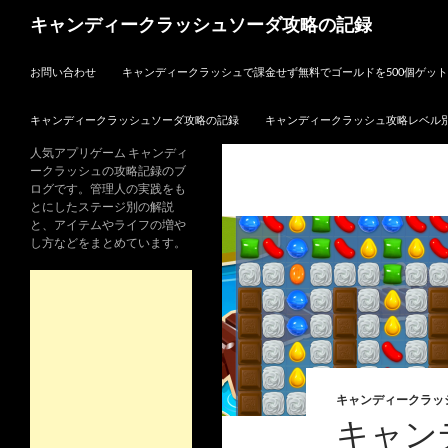
検
キャンディークラッシュソーダ攻略の記録
索
コンテンツへスキップ
お問い合わせ
キャンディークラッシュで課金せず無料でゴールドを500個ゲッ
キャンディークラッシュソーダ攻略の記録
キャンディークラッシュ攻略レベル
人気アプリゲーム キャンディ
ークラッシュの攻略記録のブ
ログです。管理人の実践をも
とにしたステージ別の解説
と、アイテムやライフの増や
し方などをまとめています。
キャンディークラッ
キャン