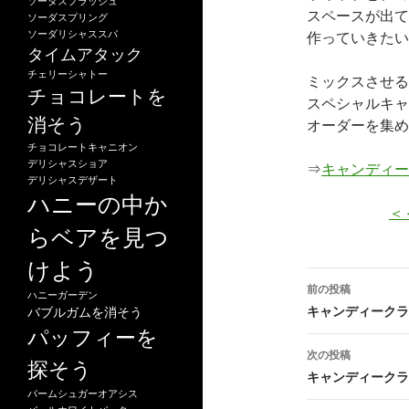
ソーダスプラッシュ
スペースが出て
ソーダスプリング
ソーダリシャススパ
作っていきたい
タイムアタック
チェリーシャトー
ミックスさせる
チョコレートを
スペシャルキャ
消そう
オーダーを集め
チョコレートキャニオン
デリシャスショア
⇒
キャンディー
デリシャスデザート
ハニーの中か
＜
らベアを見つ
けよう
投
前の投稿
ハニーガーデン
稿
キャンディークラッ
バブルガムを消そう
パッフィーを
ナ
次の投稿
探そう
ビ
キャンディークラッ
パームシュガーオアシス