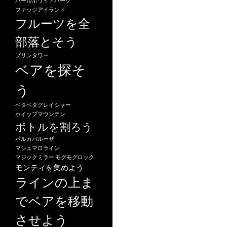
ゲ
パールホワイトパーク
ファッジアイランド
ー
フルーツを全
シ
部落とそう
ョ
プリンタワー
ベアを探そ
ン
う
ベタベタグレイシャー
ホイップマウンテン
ボトルを割ろう
ポルカパルーザ
マシュマロライン
マジックミラー
モグモグロック
モンティを集めよう
ラインの上ま
でベアを移動
させよう