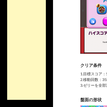
クリア条件
1.目標スコア：5
2.移動回数：3
3.ゼリーを全部
盤面の形状