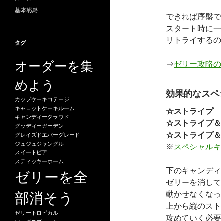
基本戦略
できれば序盤で
スタート時に一
リトライするの
タグ
オーダーを集
⇒
ゼリー攻略の
めよう
効果的なスペ
カップケーキコテージ
キャロットケーキルーム
☆ストライプ
キャンディークラウド
☆ストライプ＆
グッディーガーデン
☆ストライプ＆
グレイズドエバーグレード
ジュジュジャングル
※
スペシャルキ
スイートピア
スティッキーホーム
下のキャンディ
ゼリーを全
ゼリーを消して
部消そう
動かせなくなっ
上から縦のスト
ゼリートロピカル
攻めていく必要