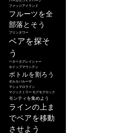
パールホワイトパーク
ー
ファッジアイランド
フルーツを全
シ
ョ
部落とそう
ン
プリンタワー
ベアを探そ
う
ベタベタグレイシャー
ホイップマウンテン
ボトルを割ろう
ポルカパルーザ
マシュマロライン
マジックミラー
モグモグロック
モンティを集めよう
ラインの上ま
でベアを移動
させよう