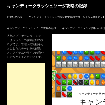
検
キャンディークラッシュソーダ攻略の記録
索
コンテンツへスキップ
お問い合わせ
キャンディークラッシュで課金せず無料でゴールドを500個ゲッ
キャンディークラッシュソーダ攻略の記録
キャンディークラッシュ攻略レベル
人気アプリゲーム キャンディ
ークラッシュの攻略記録のブ
ログです。管理人の実践をも
とにしたステージ別の解説
と、アイテムやライフの増や
し方などをまとめています。
キャンディークラッ
キャン