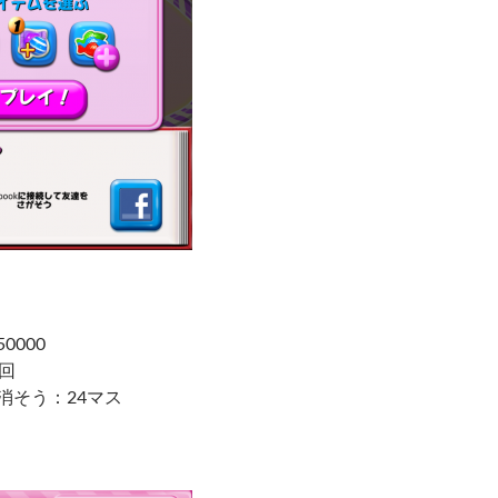
0000
5回
消そう：24マス