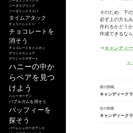
ソーダスプラッシュ
ソーダスプリング
ソーダリシャススパ
そのため、下の
タイムアタック
必ず上の方もみ
チェリーシャトー
作れるかどうか
チョコレートを
作成できるなら
消そう
⇒
キャンディー
チョコレートキャニオン
デリシャスショア
デリシャスデザート
＜
ハニーの中か
らベアを見つ
投
けよう
前の投稿
稿
キャンディークラッ
ハニーガーデン
バブルガムを消そう
ナ
パッフィーを
次の投稿
ビ
キャンディークラッ
探そう
ゲ
パームシュガーオアシス