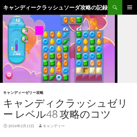
検
キャンディークラッシュソーダ攻略の記録
索
コ
メインメ
ン
ニュー
テ
ン
ツ
へ
ス
キ
ッ
プ
キャンディーゼリー攻略
キャンディクラッシュゼリ
ー レベル48 攻略のコツ
2016年2月11日
キャンディー