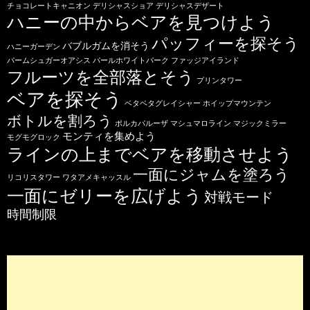
チョコレートキャニオン
デリシャスショア
デリシャスデザート
ハニーの中からベアを見つけよう
パッフィーを探そう
バブルガムを消そう
ハニーガーデン
パームシュガーオアシス
パールホワイトパーク
ファッジアイランド
フルーツを全部落とそう
プリンタワー
ベアを探そう
ベタベタグレイシャー
ホイップマウンテン
ボトルを割ろう
ポルカパルーザ
マシュマロライン
マジックミラー
モンティを集めよう
モグモグロック
ラインの上までベアを移動させよう
一面にジャムを塗ろう
リコリスタワー
ワタアメキャッスル
一面にゼリーを広げよう
対戦モード
時間制限