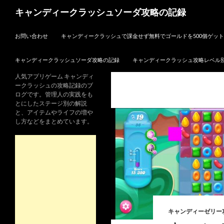
検
キャンディークラッシュソーダ攻略の記録
索
コンテンツへスキップ
お問い合わせ
キャンディークラッシュで課金せず無料でゴールドを500個ゲッ
キャンディークラッシュソーダ攻略の記録
キャンディークラッシュ攻略レベル
人気アプリゲーム キャンディ
ークラッシュの攻略記録のブ
ログです。管理人の実践をも
とにしたステージ別の解説
と、アイテムやライフの増や
し方などをまとめています。
キャンディーゼリー