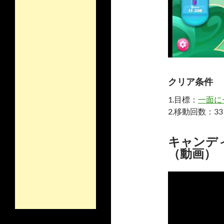
クリア条件
1.目標：
一面に
2.移動回数：33
キャンディ
（動画）