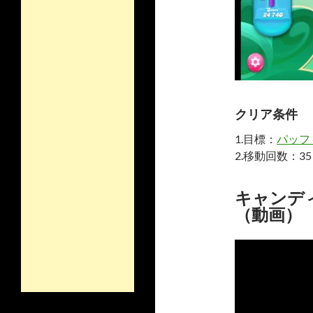
クリア条件
1.目標：
パッフ
2.移動回数：35
キャンディ
（動画）