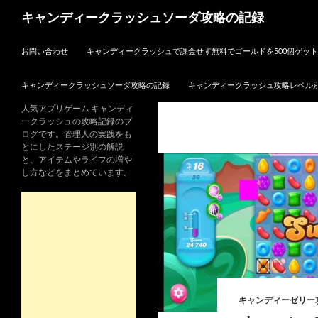
検
キャンディークラッシュソーダ攻略の記録
索
コンテンツへスキップ
お問い合わせ
キャンディークラッシュで課金せず無料でゴールドを500個ゲッ
キャンディークラッシュソーダ攻略の記録
キャンディークラッシュ攻略レベル
人気アプリゲーム キャンディ
ークラッシュの攻略記録のブ
ログです。管理人の実践をも
とにしたステージ別の解説
と、アイテムやライフの増や
し方などをまとめています。
キャンディーゼリー