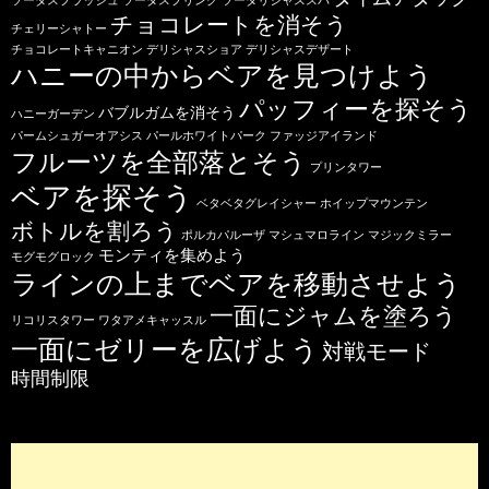
チョコレートを消そう
チェリーシャトー
チョコレートキャニオン
デリシャスショア
デリシャスデザート
ハニーの中からベアを見つけよう
パッフィーを探そう
バブルガムを消そう
ハニーガーデン
パームシュガーオアシス
パールホワイトパーク
ファッジアイランド
フルーツを全部落とそう
プリンタワー
ベアを探そう
ベタベタグレイシャー
ホイップマウンテン
ボトルを割ろう
ポルカパルーザ
マシュマロライン
マジックミラー
モンティを集めよう
モグモグロック
ラインの上までベアを移動させよう
一面にジャムを塗ろう
リコリスタワー
ワタアメキャッスル
一面にゼリーを広げよう
対戦モード
時間制限