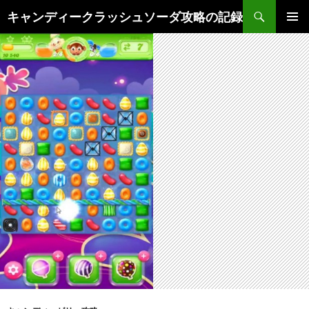
検
キャンディークラッシュソーダ攻略の記録
索
コ
メインメ
ン
ニュー
テ
ン
ツ
へ
ス
キ
ッ
プ