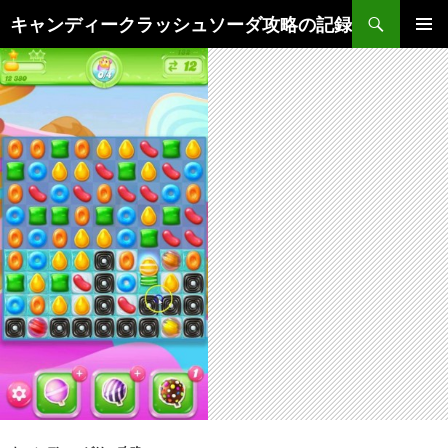
検
キャンディークラッシュソーダ攻略の記録
索
コ
メインメ
ン
ニュー
テ
ン
ツ
へ
ス
キ
ッ
プ