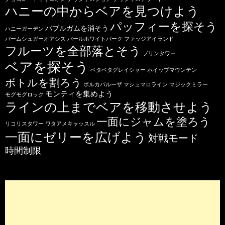
ハニーの中からベアを見つけよう
パッフィーを探そう
バブルガムを消そう
ハニーガーデン
パームシュガーオアシス
パールホワイトパーク
ファッジアイランド
フルーツを全部落とそう
プリンタワー
ベアを探そう
ベタベタグレイシャー
ホイップマウンテン
ボトルを割ろう
ポルカパルーザ
マシュマロライン
マジックミラー
モンティを集めよう
モグモグロック
ラインの上までベアを移動させよう
一面にジャムを塗ろう
リコリスタワー
ワタアメキャッスル
一面にゼリーを広げよう
対戦モード
時間制限