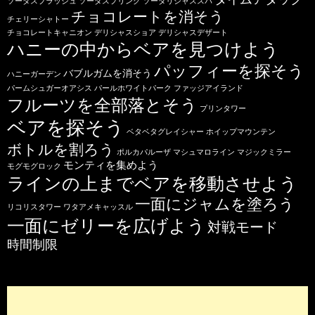
ソーダスプラッシュ
ソーダスプリング
ソーダリシャススパ
チョコレートを消そう
チェリーシャトー
チョコレートキャニオン
デリシャスショア
デリシャスデザート
ハニーの中からベアを見つけよう
パッフィーを探そう
バブルガムを消そう
ハニーガーデン
パームシュガーオアシス
パールホワイトパーク
ファッジアイランド
フルーツを全部落とそう
プリンタワー
ベアを探そう
ベタベタグレイシャー
ホイップマウンテン
ボトルを割ろう
ポルカパルーザ
マシュマロライン
マジックミラー
モンティを集めよう
モグモグロック
ラインの上までベアを移動させよう
一面にジャムを塗ろう
リコリスタワー
ワタアメキャッスル
一面にゼリーを広げよう
対戦モード
時間制限