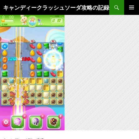
検
キャンディークラッシュソーダ攻略の記録
索
コ
メインメ
ン
ニュー
テ
ン
ツ
へ
ス
キ
ッ
プ