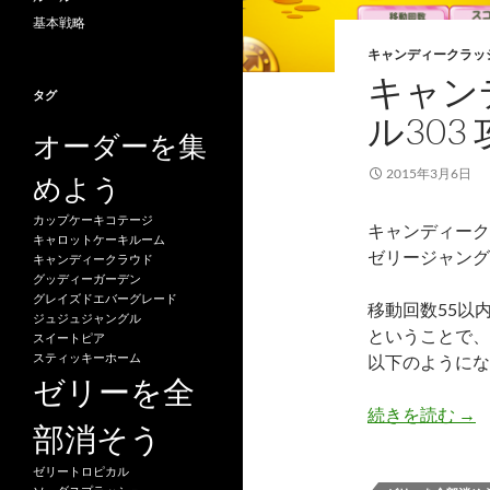
基本戦略
キャンディークラッ
キャン
タグ
ル303
オーダーを集
2015年3月6日
めよう
カップケーキコテージ
キャンディーク
キャロットケーキルーム
ゼリージャング
キャンディークラウド
グッディーガーデン
グレイズドエバーグレード
移動回数55以
ジュジュジャングル
ということで、
スイートピア
スティッキーホーム
以下のようにな
ゼリーを全
キャ
続きを読む
→
部消そう
ゼリートロピカル