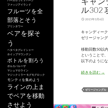
キャン
パールホワイトパーク
ファッジアイランド
ル302
フルーツを全
部落とそう
2015年3月6日
プリンタワー
ベアを探そ
キャンディーク
ゼリージャング
う
移動回数50以
ベタベタグレイシャー
ホイップマウンテン
ということで、
ボトルを割ろう
以下のようにな
ポルカパルーザ
マシュマロライン
キャ
続きを読む
→
マジックミラー
モグモグロック
モンティを集めよう
ラインの上ま
ゼリージャングル
でベアを移動
させよう