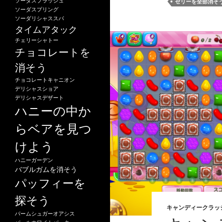
ソーダスプラッシュ
ゼリーを全部消そ
ソーダスプリング
ソーダリシャススパ
タイムアタック
チェリーシャトー
チョコレートを
消そう
チョコレートキャニオン
デリシャスショア
デリシャスデザート
ハニーの中か
らベアを見つ
けよう
ハニーガーデン
バブルガムを消そう
パッフィーを
探そう
キャンディークラッ
パームシュガーオアシス