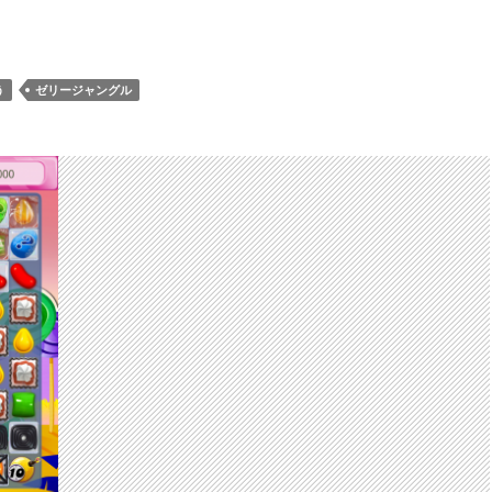
ンディークラッシュ レベル304 攻略へ クリアのコツ
う
ゼリージャングル