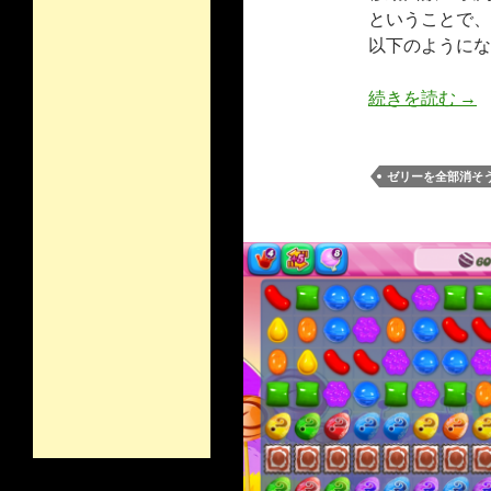
ということで、
以下のようにな
キャ
続きを読む
→
ゼリーを全部消そ