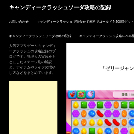
検
キャンディークラッシュソーダ攻略の記録
索
コンテンツへスキップ
お問い合わせ
キャンディークラッシュで課金せず無料でゴールドを500個ゲッ
キャンディークラッシュソーダ攻略の記録
キャンディークラッシュ攻略レベル
人気アプリゲーム キャンディ
ークラッシュの攻略記録のブ
ログです。管理人の実践をも
とにしたステージ別の解説
と、アイテムやライフの増や
「ゼリージャン
し方などをまとめています。