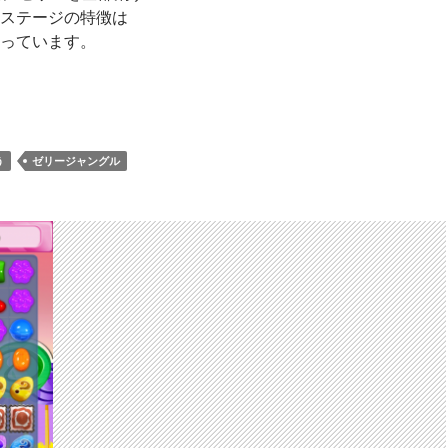
ステージの特徴は
っています。
ンディークラッシュ レベル305 攻略へ クリアのコツ
う
ゼリージャングル