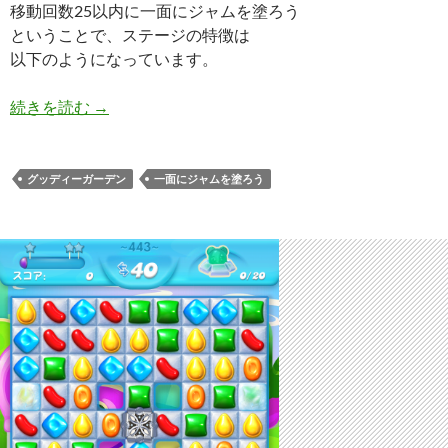
移動回数25以内に一面にジャムを塗ろう
ということで、ステージの特徴は
以下のようになっています。
キャンディークラッシュソーダ レベル444 攻略へ
続きを読む
→
グッディーガーデン
一面にジャムを塗ろう