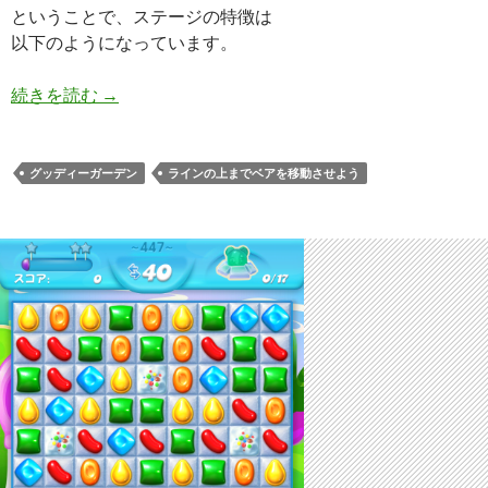
ということで、ステージの特徴は
以下のようになっています。
キャンディークラッシュソーダ レベル448 攻略へ
続きを読む
→
グッディーガーデン
ラインの上までベアを移動させよう