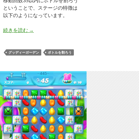
移動回数35以内にボトルを割ろう
ということで、ステージの特徴は
以下のようになっています。
キャンディークラッシュソーダ レベル446 攻略へ
続きを読む
→
グッディーガーデン
ボトルを割ろう