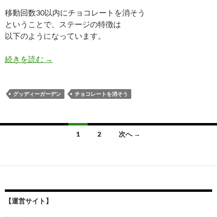
移動回数30以内にチョコレートを消そう
ということで、ステージの特徴は
以下のようになっています。
キャンディークラッシュソーダ レベル441 攻略へ
続きを読む
→
グッディーガーデン
チョコレートを消そう
投
1
2
次へ →
稿
ナ
ビ
ゲ
【運営サイト】