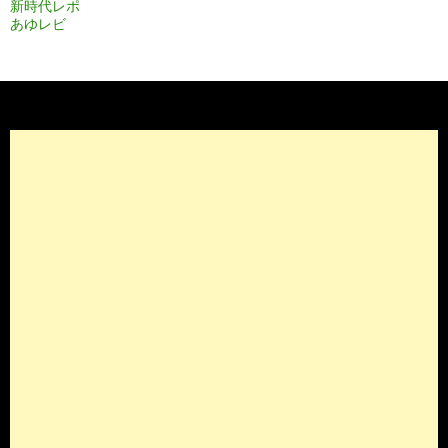
ー
新時代レポ
あゆレビ
シ
ョ
ン