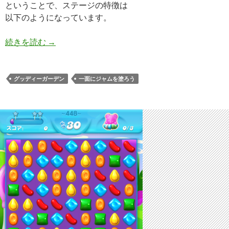
ということで、ステージの特徴は
以下のようになっています。
キャンディークラッシュソーダ レベル449 攻略へ
続きを読む
→
グッディーガーデン
一面にジャムを塗ろう