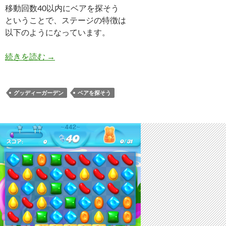
移動回数40以内にベアを探そう
ということで、ステージの特徴は
以下のようになっています。
キャンディークラッシュソーダ レベル443 攻略へ
続きを読む
→
グッディーガーデン
ベアを探そう