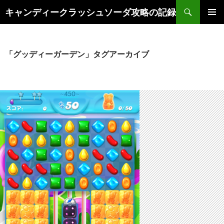
検
キャンディークラッシュソーダ攻略の記録
索
コ
メインメ
ン
ニュー
テ
ン
「グッディーガーデン」タグアーカイブ
ツ
へ
ス
キ
ッ
プ