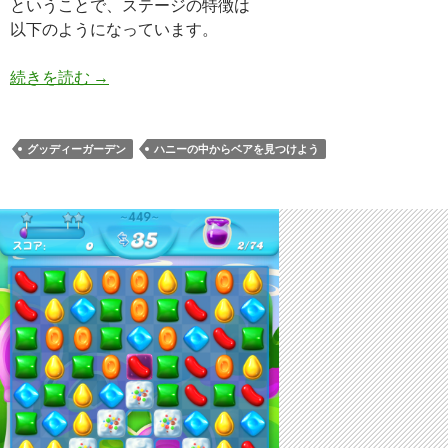
ということで、ステージの特徴は
以下のようになっています。
キャンディークラッシュソーダ レベル450 攻略へ
続きを読む
→
グッディーガーデン
ハニーの中からベアを見つけよう