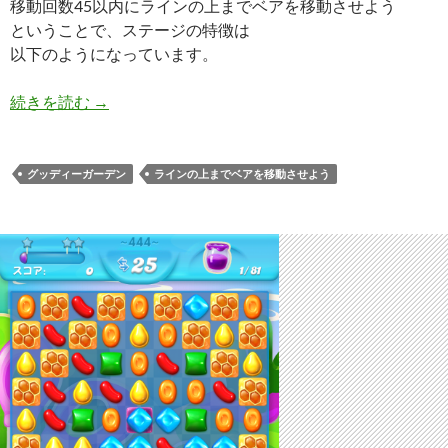
移動回数45以内にラインの上までベアを移動させよう
ということで、ステージの特徴は
以下のようになっています。
キャンディークラッシュソーダ レベル445 攻略へ
続きを読む
→
グッディーガーデン
ラインの上までベアを移動させよう