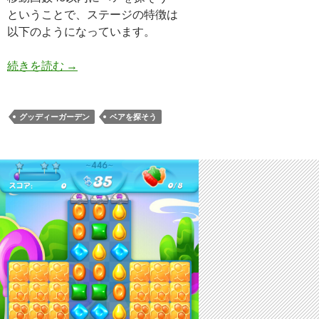
ということで、ステージの特徴は
以下のようになっています。
キャンディークラッシュソーダ レベル447 攻略へ
続きを読む
→
グッディーガーデン
ベアを探そう