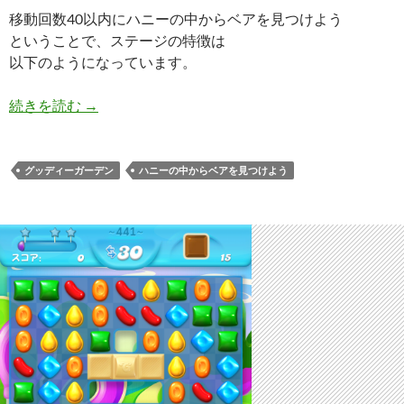
移動回数40以内にハニーの中からベアを見つけよう
ということで、ステージの特徴は
以下のようになっています。
キャンディークラッシュソーダ レベル442 攻略へ
続きを読む
→
グッディーガーデン
ハニーの中からベアを見つけよう