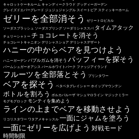
キャロットケーキルーム
キャンディークラウド
グッディーガーデン
グレイズドエバーグレード
ジュジュジャングル
スイートピア
スティッキーホーム
ゼリーを全部消そう
ゼリートロピカル
タイムアタック
ソーダスプラッシュ
ソーダスプリング
ソーダリシャススパ
チョコレートを消そう
チェリーシャトー
チョコレートキャニオン
デリシャスショア
デリシャスデザート
ハニーの中からベアを見つけよう
パッフィーを探そう
バブルガムを消そう
ハニーガーデン
パームシュガーオアシス
パールホワイトパーク
ファッジアイランド
フルーツを全部落とそう
プリンタワー
ベアを探そう
ベタベタグレイシャー
ホイップマウンテン
ボトルを割ろう
ポルカパルーザ
マシュマロライン
マジックミラー
モンティを集めよう
モグモグロック
ラインの上までベアを移動させよう
一面にジャムを塗ろう
リコリスタワー
ワタアメキャッスル
一面にゼリーを広げよう
対戦モード
時間制限